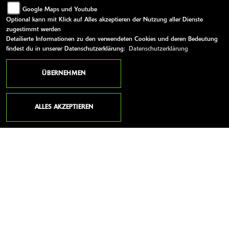
jederzeit für die Zukunft widersprechen oder die Löschung Ihrer
Google Maps und Youtube
Daten verlangen. Wir werden Ihre Daten in diesem Fall
Optional kann mit Klick auf Alles akzeptieren der Nutzung aller Dienste
unverzüglich löschen, sofern nicht unser berechtigtes Interesse oder
zugestimmt werden
gesetzliche Aufbewahrungspflichten der Löschung entgegenstehen.
Detailierte Informationen zu den verwendeten Cookies und deren Bedeutung
findest du in unserer Datenschutzerklärung:
Datenschutzerklärung
SENDEN
ÜBERNEHMEN
ALLES AKZEPTIEREN
ANSCHRIFT
O WIE M MOTORRÄDER | NACHF. SVEN-
OLAF TIMM E.K.
Geniner Str. 195
23560 Lübeck