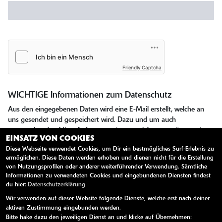
Friendly Captcha
WICHTIGE Informationen zum Datenschutz
Aus den eingegebenen Daten wird eine E-Mail erstellt, welche an
uns gesendet und gespeichert wird. Dazu und um auch
entsprechend auf Ihre Anfrage reagieren zu können, müssen wir
EINSATZ VON COOKIES
Ihre E-Mail-Adresse abfragen. Alle weiteren eingegebenen Daten
Diese Webseite verwendet Cookies, um Dir ein bestmögliches Surf-Erlebnis zu
erleichtern uns die Beantwortung ihrer Anfrage, sind jedoch nicht
ermöglichen. Diese Daten werden erhoben und dienen nicht für die Erstellung
verpflichtend. Ihre Daten werden selbstverständlich nur zur
von Nutzungsprofilen oder anderer weiterführender Verwendung. Sämtliche
Beantwortung Ihrer Anfrage verwendet und nicht an Dritte
Informationen zu verwendeten Cookies und eingebundenen Diensten findest
weitergegeben. Unsere Datenschutzerklärung finden Sie unter
du hier:
Datenschutzerklärung
folgendem Link:
Datenschutzerklärung
Wir verwenden auf dieser Website folgende Dienste, welche erst nach deiner
aktiven Zustimmung eingebunden werden.
Sie können der Speicherung Ihrer personenbezogenen Daten
Bitte hake dazu den jeweiligen Dienst an und klicke auf Übernehmen: