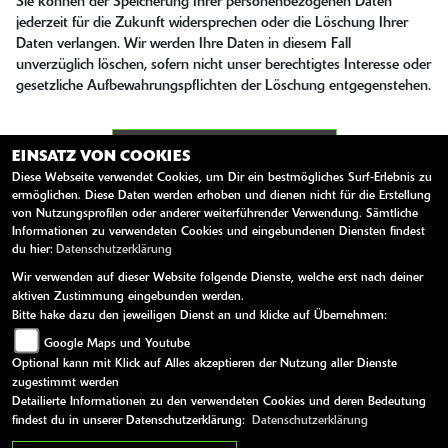
Sie können der Speicherung Ihrer personenbezogenen Daten
jederzeit für die Zukunft widersprechen oder die Löschung Ihrer
Daten verlangen. Wir werden Ihre Daten in diesem Fall
unverzüglich löschen, sofern nicht unser berechtigtes Interesse oder
gesetzliche Aufbewahrungspflichten der Löschung entgegenstehen.
SENDEN
EINSATZ VON COOKIES
Diese Webseite verwendet Cookies, um Dir ein bestmögliches Surf-Erlebnis zu
ermöglichen. Diese Daten werden erhoben und dienen nicht für die Erstellung
von Nutzungsprofilen oder anderer weiterführender Verwendung. Sämtliche
Informationen zu verwendeten Cookies und eingebundenen Diensten findest
du hier:
Datenschutzerklärung
Wir verwenden auf dieser Website folgende Dienste, welche erst nach deiner
aktiven Zustimmung eingebunden werden.
Bitte hake dazu den jeweiligen Dienst an und klicke auf Übernehmen:
ANSCHRIFT
Google Maps und Youtube
Optional kann mit Klick auf Alles akzeptieren der Nutzung aller Dienste
O WIE M MOTORRÄDER | NACHF. SVEN-
zugestimmt werden
OLAF TIMM E.K.
Detailierte Informationen zu den verwendeten Cookies und deren Bedeutung
findest du in unserer Datenschutzerklärung:
Datenschutzerklärung
Geniner Str. 195