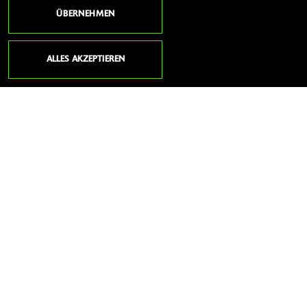
23560 Lübeck
ÜBERNEHMEN
Deutschland
Telefon:
+49 (0)451 / 502781-0
ALLES AKZEPTIEREN
Fax:
+49 (0)451 / 502781-19
Website:
http://www.owiem.de
E-Mail:
info@owiem.de
ÖFFNUNGSZEITEN
Montag:
10:00 - 13:00 und 14:00 - 18:00
Dienstag:
10:00 - 13:00 und 14:00 - 18:00
Mittwoch:
14:00 - 18:00
Donnerstag:
10:00 - 13:00 und 14:00 - 18:00
Freitag:
10:00 - 13:00 und 14:00 - 18:00