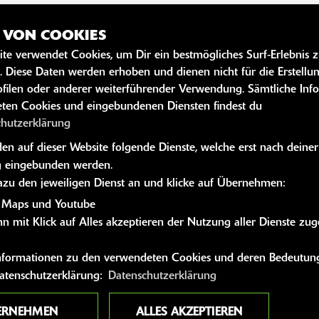
Z VON COOKIES
SZEITEN
WEITERE 
ite verwendet Cookies, um Dir ein bestmögliches Surf-Erlebnis 
. Diese Daten werden erhoben und dienen nicht für die Erstellu
Youtube
10:00 - 13:00 und 14:00 - 18:00
filen oder anderer weiterführender Verwendung. Sämtliche Inf
Kawasaki News
ten Cookies und eingebundenen Diensten findest du
10:00 - 13:00 und 14:00 - 18:00
Kawasaki Hand
chutzerklärung
14:00 - 18:00
Kawasaki Bekle
n auf dieser Website folgende Dienste, welche erst nach deiner
g:
10:00 - 13:00 und 14:00 - 18:00
Kawasaki Merc
 eingebunden werden.
10:00 - 13:00 und 14:00 - 18:00
dazu den jeweiligen Dienst an und klicke auf Übernehmen:
10:00 - 13:00
 Maps und Youtube
n mit Klick auf Alles akzeptieren der Nutzung aller Dienste zu
geschlossen
der gesetzlichen Öffnungszeiten kein
 Informationen zu den verwendeten Cookies und deren Bedeutung
eine Beratung, keine Probefahrten.
Datenschutzerklärung:
Datenschutzerklärung
ERNEHMEN
ALLES AKZEPTIEREN