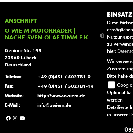
EINSAT
ANSCHRIFT
ÖFFNUNG
Diese Webse
ermöglichen
O WIE M MOTORRÄDER |
Montag:
Nutzungspro
NACHF. SVEN-OLAF TIMM E.K.
zu verwende
Dienstag:
Geniner Str. 195
hier:
Datens
Mittwoch:
23560 Lübeck
Wir verwende
Donnersta
Deutschland
Zustimmung
Freitag:
Bitte hake 
Telefon:
+49 (0)451 / 502781-0
Samstag:
Google
Fax:
+49 (0)451 / 502781-19
Optional kan
Sonntag:
Website:
http://www.owiem.de
werden
Außerhalb 
E-Mail:
info@owiem.de
Detailierte
Verkauf, k
in unserer 
ÜB