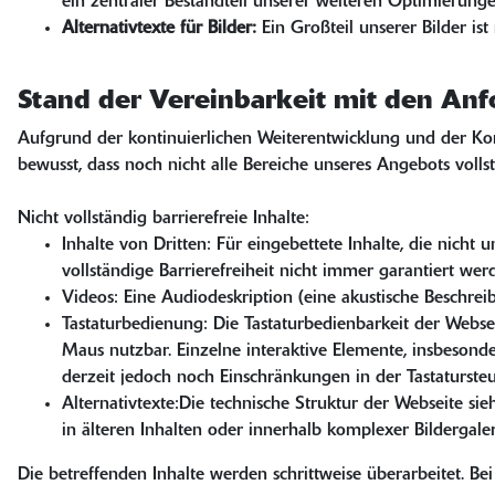
ein zentraler Bestandteil unserer weiteren Optimierunge
Alternativtexte für Bilder:
Ein Großteil unserer Bilder is
Stand der Vereinbarkeit mit den An
Aufgrund der kontinuierlichen Weiterentwicklung und der Komp
bewusst, dass noch nicht alle Bereiche unseres Angebots volls
Nicht vollständig barrierefreie Inhalte:
Inhalte von Dritten: Für eingebettete Inhalte, die nicht
vollständige Barrierefreiheit nicht immer garantiert wer
Videos: Eine Audiodeskription (eine akustische Beschreib
Tastaturbedienung: Die Tastaturbedienbarkeit der Webse
Maus nutzbar. Einzelne interaktive Elemente, insbesond
derzeit jedoch noch Einschränkungen in der Tastaturste
Alternativtexte:Die technische Struktur der Webseite si
in älteren Inhalten oder innerhalb komplexer Bildergale
Die betreffenden Inhalte werden schrittweise überarbeitet. B