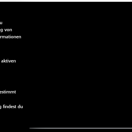
LINKS
zu
ng von
ormationen
bücher
idung
 aktiven
handise
gestimmt
 findest du